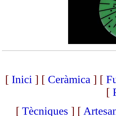
[
Inici
] [
Ceràmica
] [
Fu
[
[
Tècniques
]
[
Artesa