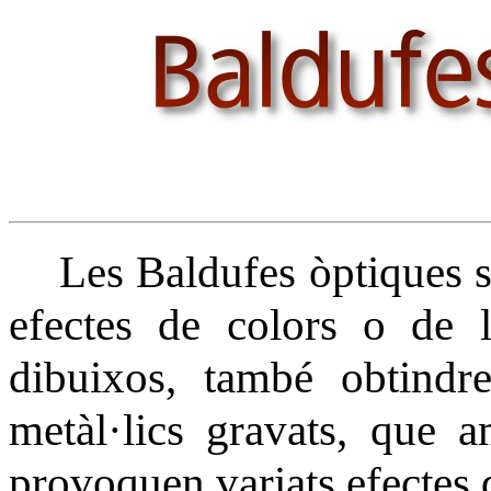
Les Baldufes òptiques son 
efectes de colors o de 
dibuixos, també obtindr
metàl·lics gravats, que 
provoquen variats efectes 